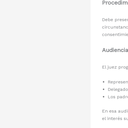
Procedimi
Debe prese
circunstanc
consentimie
Audiencia
El juez pro
Represen
Delegado
Los padr
En esa audi
el interés 