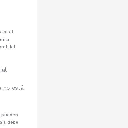
 en el
en la
ral del
ial
 no está
y pueden
país debe