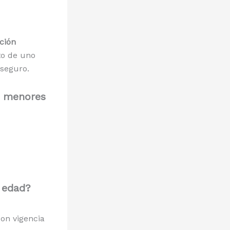
ción
nto de uno
 seguro.
e menores
 edad?
con vigencia