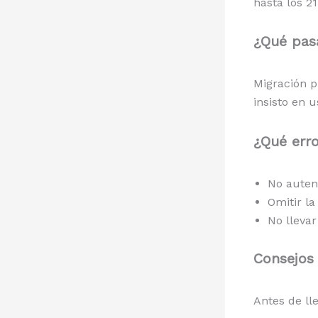
hasta los 21
¿Qué pasa
Migración 
insisto en u
¿Qué err
No autent
Omitir la
No llevar
Consejos 
Antes de ll