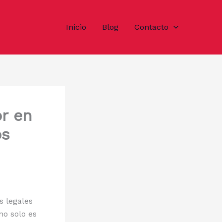
Inicio
Blog
Contacto
r en
os
s legales
no solo es