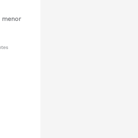
n menor
ntes