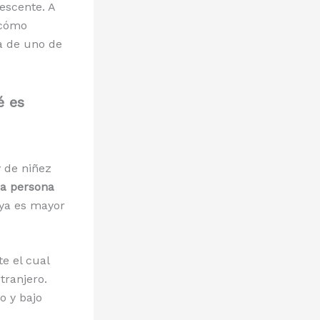
escente. A
 cómo
a de uno de
é es
 de niñez
da persona
i ya es mayor
e el cual
tranjero.
o y bajo