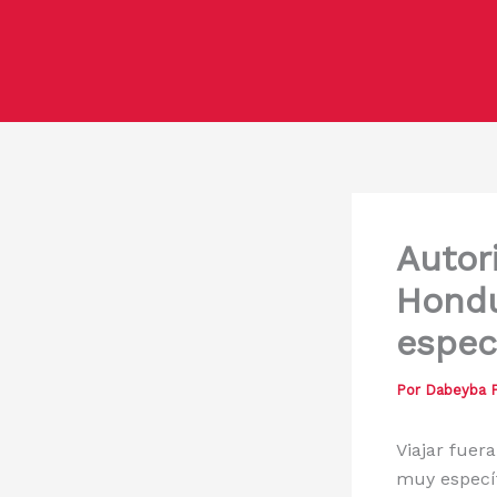
Ir
al
contenido
Autor
Hondu
espec
Por
Dabeyba P
Viajar fuer
muy específ