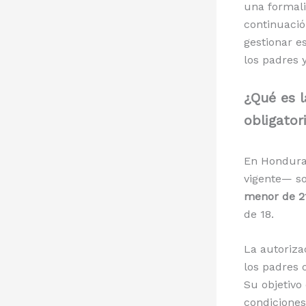
una formali
continuació
gestionar e
los padres 
¿Qué es l
obligator
En Honduras
vigente— s
menor de 21
de 18.
La autoriza
los padres 
Su objetivo
condiciones