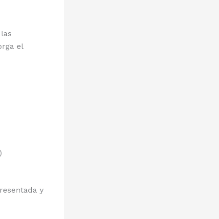
 las
orga el
)
presentada y