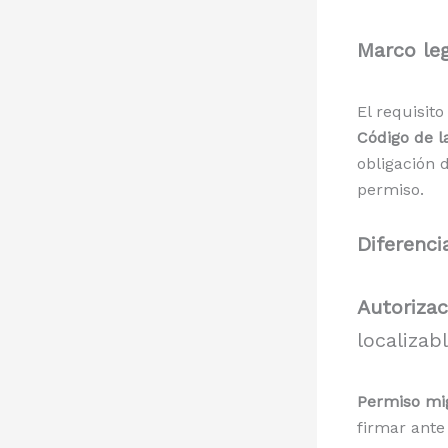
Marco le
El requisit
Código de l
obligación d
permiso.
Diferenci
Autorizac
localizab
Permiso mig
firmar ante