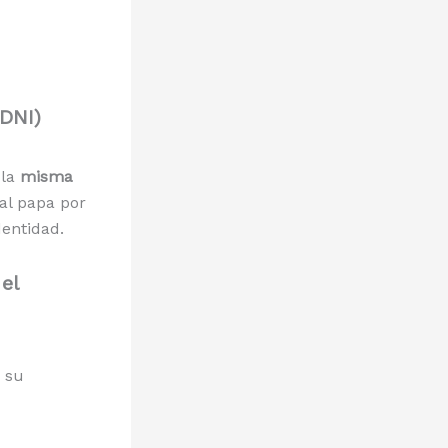
 DNI)
 la
misma
 al papa por
dentidad.
el
e su