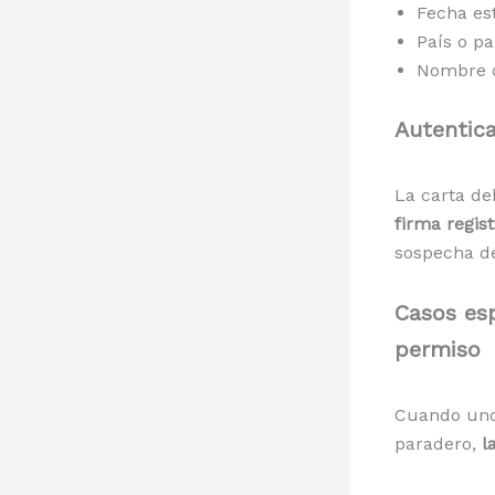
Fecha es
País o paí
Nombre d
Autentica
La carta d
firma regis
sospecha de
Casos esp
permiso
Cuando uno 
paradero,
l