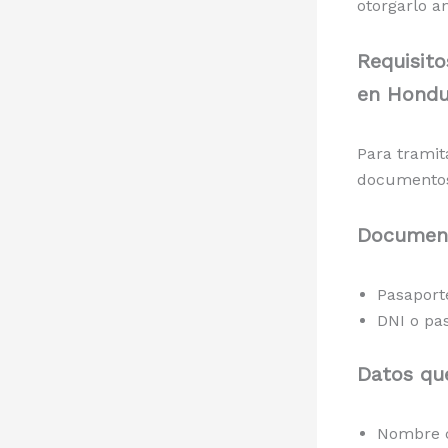
otorgarlo a
Requisito
en Hondu
Para tramit
documento
Document
Pasaport
DNI o pa
Datos que
Nombre c